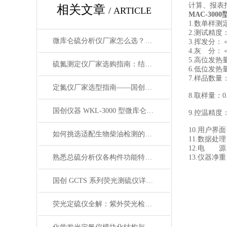
计算、报表
相关文章
/ ARTICLE
MAC-30
1.数单样测定
2.测试精度
微库仑硫分析仪厂家怎么选？从厂家实力、设备结构综合评估
3.挥发分：＜±
4.灰 分：＜±
5.高位发热量：
硫氮测定仪厂家选购指南：结合产品工况与设备性能筛选适配厂商
6.低位发热量：
7.样品数量
定氮仪厂家选型指南——国创仪器产品参考
8.取样量：0
国创仪器 WKL-3000 型微库仑硫氯分析仪完整评测
9.控温精度：
10.用户
如何挑选适配生物柴油检测的紫外荧光测硫仪生产厂家
11.数据处
12.电 源：A
熟悉总硫分析仪各构件功能特性持续保障元素检测数据稳定
13.仪器净重
国创 GCTS 系列荧光测硫仪详解：工作机理、型号区分与采购选型参考
荧光定硫仪全解：紫外荧光检测原理、整机结构与分场景科学选型指南