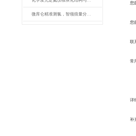
化学发光定氮仪模块化结构与运行原理探析
您
微库仑精准测氯，智领痕量分析 —— 国创 WKL‑6000B 微库仑氯分析仪
您
联
常
详
补