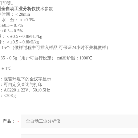
打印等。
00型全自动工业分析仪
技术参数
时间：＜20min
：水 分：＜±0.3%
0.3～0.7%
0.3～0.5%
＜±0.5～0.8M4.J/kg
＜±0.5～0.8MJ/kg
：15个（做样过程中可插入样品,可保证24小时不关机做样）
.35～0.5g（用户可自行设定） zui高炉温：1000℃
± 1℃
界面：视窗环境下的全汉字显示
理：可自定义查询与打印
C220 ± 22V、50±0.5Hz
：<30Kg
产品：