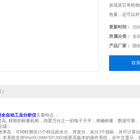
炭或其它有机物
热量，还可以对
更新时间：
202
所属分类：
全
产品厂家：
国
联
明：
00型全自动工业分析仪
主要特点 ：
程度高; 精密的称量机构，内置万分之一的电子天平，准确称量，数据可
完成；
效率高：可同时测试15个样品的水分、挥发分、灰分3个指标，并可计算
本系统支持Win9X/2000/XP/2003或更高版本的操作系统，全中文