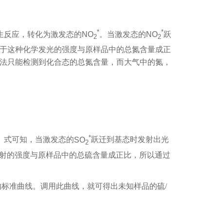
*
*
生反应，转化为激发态的
NO
。当激发态的
NO
跃
2
2
于这种化学发光的强度与原样品中的总氮含量成正
法只能检测到化合态的总氮含量，而大气中的氮，
*
）式可知，当激发态的
SO
跃迁到基态时发射出光
2
射的强度与原样品中的总硫含量成正比，所以通过
的标准曲线。调用此曲线，就可得出未知样品的硫
/