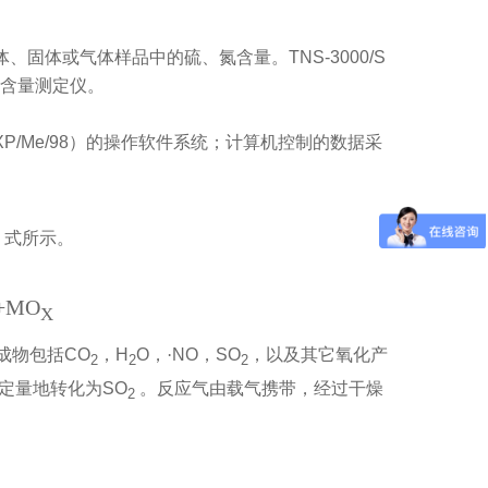
体、固体或气体样品中的硫、氮含量
。
TNS-3000/S
含量测定仪。
XP/Me/98
）的操作软件系统；计算机控制的数据采
）式所示。
+MO
X
成物包括
CO
，
H
O
，·
NO
，
SO
，以及其它氧化产
2
2
2
定量地转化为
SO
。反应气由载气携带，经过干燥
2