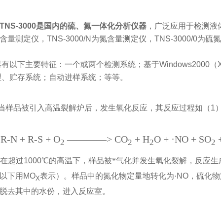
TNS-3000
是国内的硫、氮一体化分析仪器
，广泛应用于
检测液
含量测定仪，
TNS-3000/N
为氮含量测定仪，
TNS-3000/0
为硫氮
器有以下主要特征：一个或两个检测系统；基于
Windows2000
（
理、贮存系统；自动进样系统；等等。
当样品被引入高温裂解炉后，发生氧化反应，其反应过程如（
1
·
R-N + R-S + O
————
>
CO
+ H
O +
NO + SO
2
2
2
2
在超过
1000
℃的高温下，样品被*气化并发生氧化裂解，反应生
以下用
MO
表示）。样品中的氮化物定量地转化为·
NO
，硫化物
X
脱去其中的水份，进入反应室。