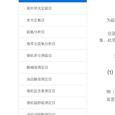
紫外荧光定硫仪
为硫
发光定氮仪
硫氮分析仪
仪
集、处
微库仑硫氯分析仪
微机库仑测硫仪
酸碱值测定仪
⑴
油品酸值测定仪
微机盐含量测定仪
物（
装置
微机硫醇硫测定仪
溴价溴指数测定仪