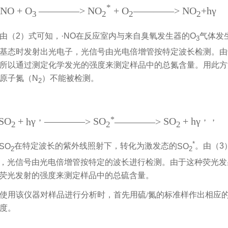
*
NO + O
————
>
NO
+ O
————
>
NO
+h
γ
3
2
2
2
由（
2
）式可知，·
NO
在反应室内与来自臭氧发生器的
O
气体发
3
基态时发射出光电子，光信号由光电倍增管按特定波长检测。由
所以通过测定化学发光的强度来测定样品中的总氮含量。用此方
原子氮（
N
）不能被检测。
2
，
，，
*
SO
+
h
γ
————
>
SO
————
>
SO
+ h
γ
2
2
2
*
SO
在特定波长的紫外线照射下，转化为激发态的
SO
。由（
3
2
2
，光信号由光电倍增管按特定的波长进行检测。由于这种荧光发
荧光发射的强度来测定样品中的总硫含量。
使用该仪器对样品进行分析时，首先用硫
/
氮的标准样作出相应
度。