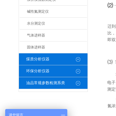
⑵
·
碱性氮测定仪
水分测定仪
迁到
比，
气体进样器
即双
固体进样器
煤质分析仪器
⑶
环保分析仪器
电子
油品常规参数检测系类
测定
氮浓
请您留言