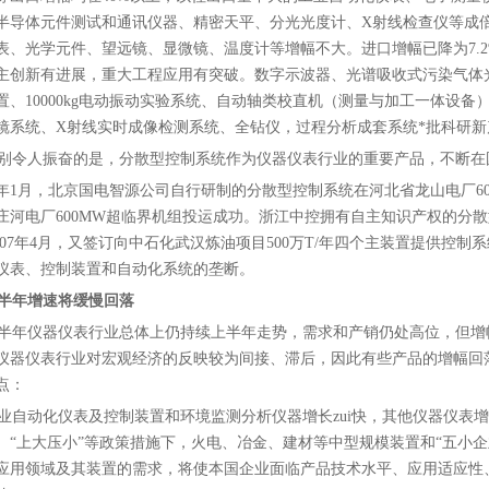
半导体元件测试和通讯仪器、精密天平、分光光度计、X射线检查仪等成
表、光学元件、望远镜、显微镜、温度计等增幅不大。进口增幅已降为7.
主创新有进展，重大工程应用有突破。数字示波器、光谱吸收式污染气体
置、10000kg电动振动实验系统、自动轴类校直机（测量与加工一体设
镜系统、X射线实时成像检测系统、全钻仪，过程分析成套系统*批科研
令人振奋的是，分散型控制系统作为仪器仪表行业的重要产品，不断在
07年1月，北京国电智源公司自行研制的分散型控制系统在河北省龙山电厂60
庄河电厂600MW超临界机组投运成功。浙江中控拥有自主知识产权的分散型
2007年4月，又签订向中石化武汉炼油项目500万T/年四个主装置提供
仪表、控制装置和自动化系统的垄断。
半年增速将缓慢回落
年仪器仪表行业总体上仍持续上半年走势，需求和产销仍处高位，但增
仪器仪表行业对宏观经济的反映较为间接、滞后，因此有些产品的增幅回
点：
自动化仪表及控制装置和环境监测分析仪器增长zui快，其他仪器仪表
、“上大压小”等政策措施下，火电、冶金、建材等中型规模装置和“五小
应用领域及其装置的需求，将使本国企业面临产品技术水平、应用适应性