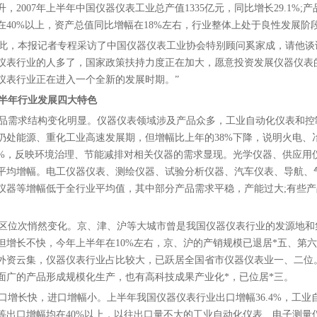
，2007年上半年中国仪器仪表工业总产值1335亿元，同比增长29.1%;产
在40%以上，资产总值同比增幅在18%左右，行业整体上处于良性发展阶
，本报记者专程采访了中国仪器仪表工业协会特别顾问奚家成，请他谈谈
仪表行业的人多了，国家政策扶持力度正在加大，愿意投资发展仪器仪表
仪表行业正在进入一个全新的发展时期。”
半年行业发展四大特色
需求结构变化明显。仪器仪表领域涉及产品众多，工业自动化仪表和控制
仍处能源、重化工业高速发展期，但增幅比上年的38%下降，说明火电、
0%，反映环境治理、节能减排对相关仪器的需求显现。光学仪器、供应用
平均增幅。电工仪器仪表、测绘仪器、试验分析仪器、汽车仪表、导航、
仪器等增幅低于全行业平均值，其中部分产品需求平稳，产能过大;有些
位次悄然变化。京、津、沪等大城市曾是我国仪器仪表行业的发源地和
但增长不快，今年上半年在10%左右，京、沪的产销规模已退居*五、第
外资云集，仪器仪表行业占比较大，已跃居全国省市仪器仪表业一、二位
面广的产品形成规模化生产，也有高科技成果产业化*，已位居*三。
增长快，进口增幅小。上半年我国仪器仪表行业出口增幅36.4%，工业
等出口增幅均在40%以上，以往出口量不大的工业自动化仪表、电子测量仪器等