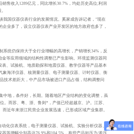
品
销售
收入1289亿元，同比增长30.7%，均处历史高位;利润
段。
我国仪器仪表行业的发展情况。奚家成告诉记者，“现在
的企业多了，设立仪器仪表产业开发区的地方政府也多了，
系统仍保持大于全行业增幅的高增长，产销增长34%，反
冶金
等应用领域的结构性调整已产生影响。
环境
监测仪器同
仪表、试验机、地质勘探和地震仪器、教学仪器等产品基本
气象海洋仪器、核测量仪器、
电子
测量仪器、计时仪器、衡
产品技术差距大，中产品市场被进口产品占领，结构调整问
集中地，条件好，长期。随着地区产业结构的变化调整，虽
六位。而苏、粤、浙、鲁则*，产值已经超越京、沪。江苏、
。而近年来浙江民营企业发展迅速，已形成区域产业集群。
自动化仪表系统，电子测量仪器、试验机、实验分析仪器、
增幅分别高达76.9%和104.5%，有些产品如压力/差压