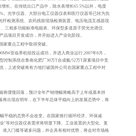
倍增长。在传统出口产品中，除
水表
增长65.5%以外，电度
2%。光学仪器、大部分电工仪器仪表和医疗仪器等已转为负
光纤检测系统、农药残留现场检测装置、电压电流互感器现
备）、三相多功能标准电能表、
环保
型多道原子荧光光谱仪、
新产品项目开发成功，并开始进入产业化阶段。
国家重点工程中取得突破。
0MW亚临界机组投运成功，并进入商业运行;2007年8月，
控制系统在鲁南化肥厂30万T合成氨/52万T尿素项目中竞
控制系统，上述突破将有力地打破国外公司在国家重点工程中对
幅将缓慢回落，预计全年产销增幅将略高于上年或基本持
落将出现在明年，在下半年总体平稳向上的发展态势中，将
增幅平稳的态势不会改变。在国家推行循环经济、环保减
企业”等对仪器仪表需求将明显下降。工业装置的大型化、复
、准入门槛等诸多问题，外企具有相对优势，将会对市场格