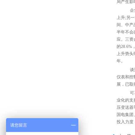
局产生影
企业
上升;另
间、中产
半年不会
应。三资
的28.
上升势头
年。
谈到
仪表和控
展，已取
可喜
业化的支
压变送器
国电集团
投入力度
请您留言