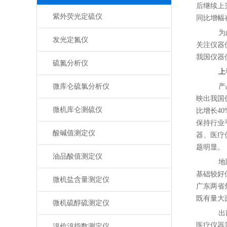
后继续上升
紫外荧光定硫仪
同比增幅
为此
发光定氮仪
关注仪器
我国仪器
硫氮分析仪
上
微库仑硫氯分析仪
产品
映出我国
微机库仑测硫仪
比增长4
保持行业
酸碱值测定仪
器、医疗
题明显。
油品酸值测定仪
地区
基础较好
微机盐含量测定仪
广东两省
既有量大
微机硫醇硫测定仪
出口
医疗仪器
溴价溴指数测定仪