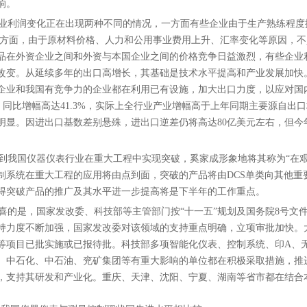
响。
利润变化正在出现两种不同的情况，一方面有些企业由于生产熟练程度
一方面，由于原材料价格、人力和公用事业费用上升、汇率变化等原因，
品在外资企业之间和外资与本国企业之间的价格竞争日益激烈，有些企业利
改变。从延续多年的出口高增长，其基础是技术水平提高和产业发展加快
企业和我国有竞争力的企业都在利用已有设施，加大出口力度，以应对国
6%，同比增幅高达41.3%，实际上全行业产业增幅高于上年同期主要源自
明显。因进出口基数差别悬殊，进出口逆差仍将高达80亿美元左右，但今
我国仪器仪表行业在重大工程中实现突破，奚家成形象地将其称为“在艰
制系统在重大工程的应用将由点到面，突破的产品将由DCS单类向其他
得突破产品的推广及其水平进一步提高将是下半年的工作重点。
的是，国家发改委、科技部等主管部门按“
十一五
”规划及国务院8号文
持力度不断加强，国家发改委对该领域的支持重点明确，立项审批加快。大型
等项目已批实施或已报待批。科技部多项智能化仪表、控制系统、印A、
、中石化、中石油、兖矿集团等有重大影响的单位都在积极采取措施，推
，支持其研发和产业化。重庆、天津、沈阳、宁夏、湖南等省市都在结合