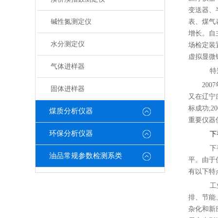
变送器、
碱性氮测定仪
表、煤气
增长。自
水分测定仪
场检定装
虚拟显微
气体进样器
特别
20
固体进样器
又在辽宁
标成功;
煤质分析仪器
重要仪器
环保分析仪器
下
下半
油品常规参数检测系类
平。由于
有以下特
工业
排、节能
杂化和新