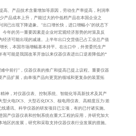
提高、产品技术含量增加等原因，劳动生产率提高，利润率
不少产品成本上升，产能过大的中低档产品在本国企业之
润已出现下降迹象。“出口增长快，进口增幅小”的状态下
。今年的另一重要因素是企业对宏观经济形势的对策及反
内经济可能出现的减速。上半年出口交货值已占工业总产值
出口增长，本国市场增幅基本持平。在出口中，外资委托生产
年有可能是我国改革开放以来仪器仪表进出口逆差降低的*
难中前行”，仪器仪表的推广和提高已提上议程。重要仪器
重要产品扩展，由单项产品向更宽的领域和更复杂的装置拓
件精神，对仪器仪表、控制系统、智能化等高新技术及其产
火电DCS、大型石化DCS、核电用仪表、高精度压力/差
无线通讯、科学仪器的研发项目已立项，有的已付诸实施。
进国产仪器仪表和控制系统在重大工程的应用，并研究加大
本地区的发展，研究和采取支持仪器仪表行业发展的措施。