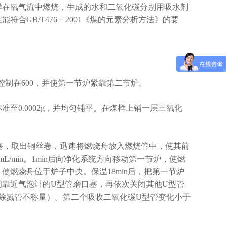
样在氧气流中燃烧，生成的水和二氧化碳分别用吸水剂
合GB/T476－2001《煤的元素分析方法》的要
控制在600，并使第一节炉紧靠第二节炉。
准至0.0002g，并均匀铺平。在煤样上铺一层三氧化
皮塞，取出铜丝卷，迅速将燃烧舟放入燃烧管中，使其前
/min。1min后向净化系统方向移动第一节炉，使燃
，使燃烧舟位于炉子中央。保温18min后，把第一节炉
闭靠近气泡计的U型管磨口塞，再依次关闭其他U型管
（除氮管不称量）。第二个吸收二氧化碳U型管变化小于