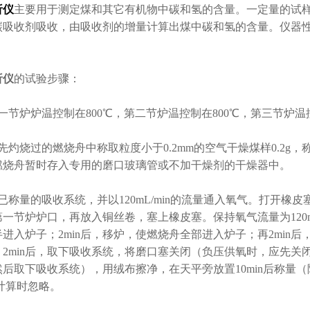
析仪
主要用于测定煤和其它有机物中碳和氢的含量。一定量的试
吸收剂吸收，由吸收剂的增量计算出煤中碳和氢的含量。仪器性能符
析仪
的试验步骤：
节炉炉温控制在800℃，第二节炉温控制在800℃，第三节炉温
灼烧过的燃烧舟中称取粒度小于0.2mm的空气干燥煤样0.2g，称
燃烧舟暂时存入专用的磨口玻璃管或不加干燥剂的干燥器中。
称量的吸收系统，并以120mL/min的流量通入氧气。打开橡
一节炉炉口，再放入铜丝卷，塞上橡皮塞。保持氧气流量为120mL
进入炉子；2min后，移炉，使燃烧舟全部进入炉子；再2min后
。2min后，取下吸收系统，将磨口塞关闭（负压供氧时，应先关
然后取下吸收系统），用绒布擦净，在天平旁放置10min后称量
g，计算时忽略。