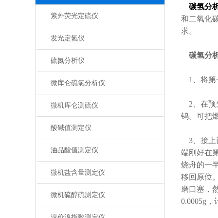
碳氢分
紫外荧光定硫仪
和二氧化碳
求。
发光定氮仪
碳氢分
硫氮分析仪
1、将第一
微库仑硫氯分析仪
2、在预先
微机库仑测硫仪
钨。可把
酸碱值测定仪
3、接上已
油品酸值测定仪
端刚好在第
烧舟的一半
微机盐含量测定仪
移回原位
磨口塞，
微机硫醇硫测定仪
0.0005
溴价溴指数测定仪