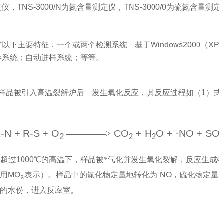
定仪，
TNS-3000/N
为氮含量测定仪，
TNS-3000/0
为硫氮含量测
有以下主要特征：一个或两个检测系统；基于
Windows2000
（
XP
存系统；自动进样系统；等等。
样品被引入高温裂解炉后，发生氧化反应，其反应过程如（
1
）
·
N + R-S + O
————
>
CO
+ H
O +
NO + S
2
2
2
在超过
1000
℃的高温下，样品被*气化并发生氧化裂解，反应生成
用
MO
表示）。样品中的氮化物定量地转化为·
NO
，硫化物定量
X
的水份，进入反应室。