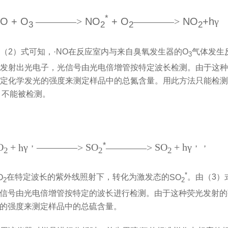
*
O + O
————
>
NO
+ O
————
>
NO
+h
γ
3
2
2
2
（
2
）式可知，·
NO
在反应室内与来自臭氧发生器的
O
气体发生
3
发射出光电子，光信号由光电倍增管按特定波长检测。由于这种
定化学发光的强度来测定样品中的总氮含量。用此方法只能检测
）不能被检测。
，
，，
*
O
+
h
γ
————
>
SO
————
>
SO
+ h
γ
2
2
2
*
O
在特定波长的紫外线照射下，转化为激发态的
SO
。由（
3
）
2
2
信号由光电倍增管按特定的波长进行检测。由于这种荧光发射的
的强度来测定样品中的总硫含量。