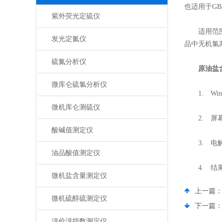
也适用于GB
紫外荧光定硫仪
适用范围：
发光定氮仪
品中无机氯
硫氮分析仪
原油盐
微库仑硫氯分析仪
1. Wi
微机库仑测硫仪
2. 屏幕
酸碱值测定仪
3. 电解
油品酸值测定仪
4. 结果
微机盐含量测定仪
上一篇
微机硫醇硫测定仪
下一篇
溴价溴指数测定仪